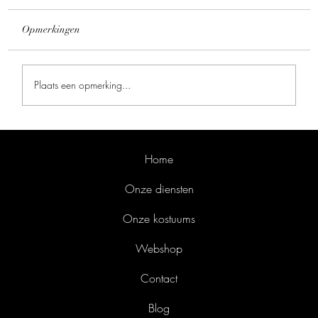
Opmerkingen
Plaats een opmerking...
Fotoshoot Sinterklaas kostuum voor Avothea
Home
Onze diensten
Onze kostuums
Webshop
Contact
Blog