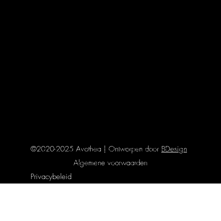
Dinsdag:
11:00 - 18:30
Woensdag:
11:00 - 18:30
Donderdag:
11:00 - 18:30
Vrijdag:
11:00 - 18:30
Zaterdag:
11:00 - 18:30
Zondag:
gesloten
Verhuur enkel op afspraak.
Bereikbaarheid
©2020-2025 Avothea | Ontworpen door
BDesign
Parkeren kan op onze private parking aan Avothea. Ook zijn we
Algemene voorwaarden
eenvoudig bereikbaar met tram en bus,
halte Wondelgem
Privacybeleid
Industrieweg
.