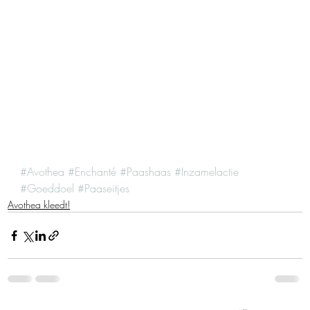
#Avothea
#Enchanté
#Paashaas
#Inzamelactie
#Goeddoel
#Paaseitjes
Avothea kleedt!