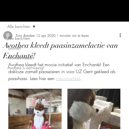
Alle berichten
Tony Batsleer
12 apr 2020
1 minuten om te lezen
Alle berichten
Avothea kleedt paasinzamelactie van
Tutorials
Enchanté!
Avothea kleedt!
Avothea kleedt het mooie initiatief van Enchanté! Een 
Avothea is aanwezig!
dakloze zamelt paaseieren in voor UZ Gent gekleed als 
paashaas. Lees hier een 
nieuwsartikel
.