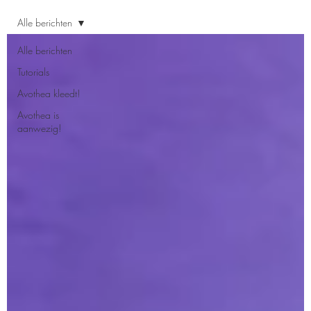
Alle berichten
Alle berichten
Tutorials
Avothea kleedt!
Avothea is
aanwezig!