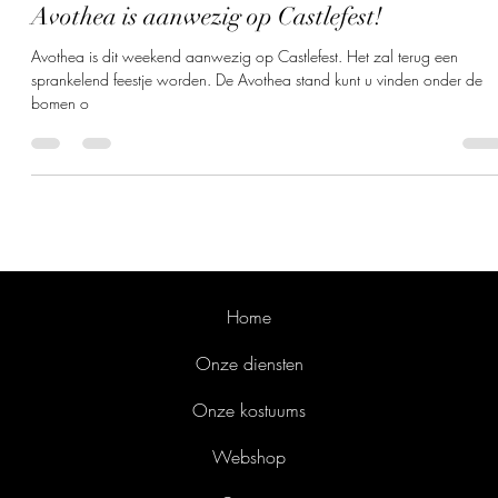
Tony Batsleer
25 jul 2019
1 minuten om te lezen
Avothea is aanwezig op Castlefest!
Avothea is dit weekend aanwezig op Castlefest. Het zal terug een
sprankelend feestje worden. De Avothea stand kunt u vinden onder de
bomen o
Home
Onze diensten
Onze kostuums