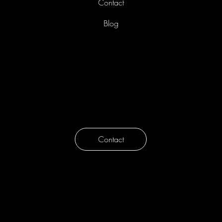
Webshop
Contact
Blog
Liefkensstraat 35/E
9032 Gent
België
info@avothea.com
tel. 09 223 45 91
Contact
Openingsuren