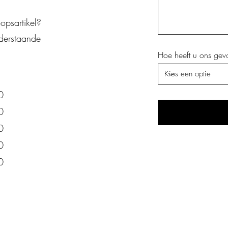
opsartikel?
derstaande
Hoe heeft u ons ge
0
0
0
0
0