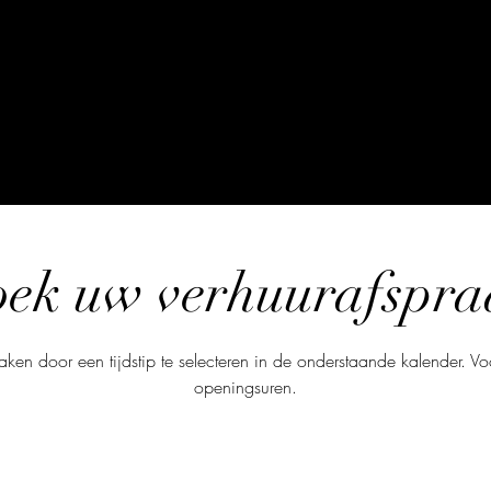
oek uw verhuurafspra
aken door een tijdstip te selecteren in de onderstaande kalender. 
openingsuren.