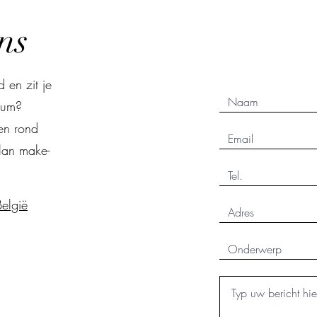
ns
 en zit je
uum?
en rond
olan make-
elgië