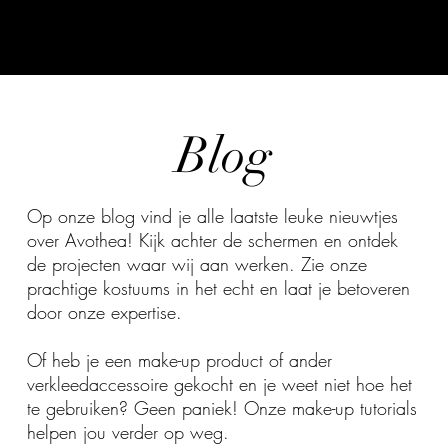
Blog
Op onze blog vind je alle laatste leuke nieuwtjes
over Avothea! Kijk achter de schermen en ontdek
de projecten waar wij aan werken. Zie onze
prachtige kostuums in het echt en laat je betoveren
door onze expertise.
Of heb je een make-up product of ander
verkleedaccessoire gekocht en je weet niet hoe het
te gebruiken? Geen paniek! Onze make-up tutorials
helpen jou verder op weg.