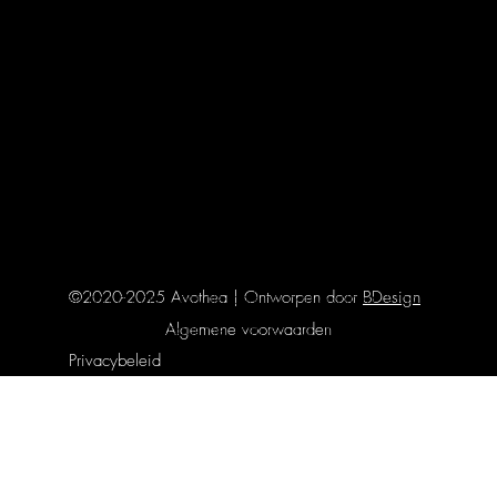
Woensdag:
11:00 - 18:30
Donderdag:
11:00 - 18:30
Vrijdag:
11:00 - 18:30
Zaterdag:
11:00 - 18:30
Zondag:
gesloten
Verhuur enkel op afspraak.
Bereikbaarheid
©2020-2025 Avothea | Ontworpen door
BDesign
Parkeren kan op onze private parking aan Avothea. Ook zijn we
Algemene voorwaarden
eenvoudig bereikbaar met tram en bus,
halte Wondelgem
Privacybeleid
Industrieweg
.