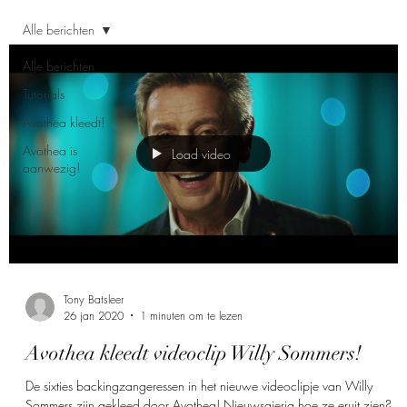
Alle berichten
Alle berichten
Tutorials
Avothea kleedt!
Avothea is
Load video
aanwezig!
Tony Batsleer
26 jan 2020
1 minuten om te lezen
Avothea kleedt videoclip Willy Sommers!
De sixties backingzangeressen in het nieuwe videoclipje van Willy
Sommers zijn gekleed door Avothea! Nieuwsgierig hoe ze eruit zien?