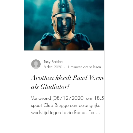
Tony Batsleer
8 dec 2020
1 minuten om te lezen
Avothea kleedt Ruud Vormer
als Gladiator!
Vanavond (08/12/2020) om 18:55
speelt Club Brugge een belangrijke
wedstrijd tegen Lazio Roma. Een
voetbalmatch waar veel op het spel
staat.