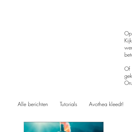
Op 
Kij
wer
bet
Of 
gek
Onz
Alle berichten
Tutorials
Avothea kleedt!