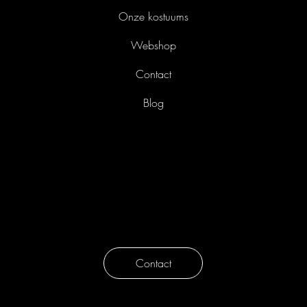
Onze diensten
Onze kostuums
Webshop
Contact
Blog
Liefkensstraat 35/E
9032 Gent
België
info@avothea.com
tel. 09 223 45 91
Contact