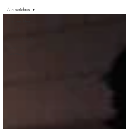
Alle berichten
Alle berichten
Tutorials
Avothea kleedt!
Avothea is
aanwezig!