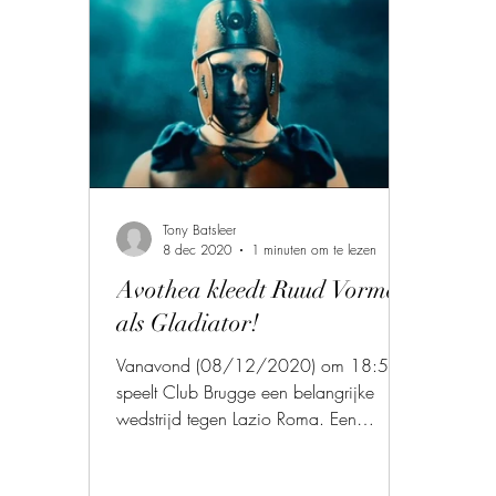
Tony Batsleer
8 dec 2020
1 minuten om te lezen
Avothea kleedt Ruud Vormer
als Gladiator!
Vanavond (08/12/2020) om 18:55
speelt Club Brugge een belangrijke
wedstrijd tegen Lazio Roma. Een
voetbalmatch waar veel op het spel
staat.