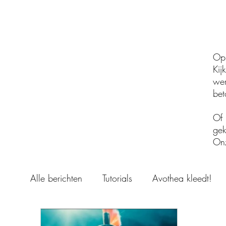
Op 
Kij
wer
bet
Of 
gek
Onz
Alle berichten
Tutorials
Avothea kleedt!