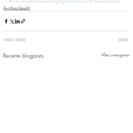
#Koninklijketoneelverenigingsintmartinus
#Huwelijkscene
Avothea kleedt!
Recente blogposts
Alles weergeven