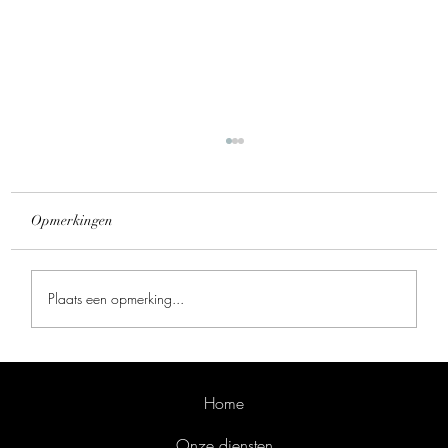
Opmerkingen
Plaats een opmerking...
Fotoshoot Sinterklaas kostuum voor Avothea
Home
Onze diensten