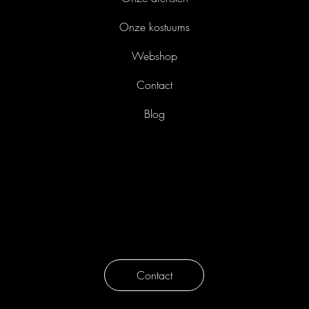
Onze kostuums
Webshop
Contact
Blog
Liefkensstraat 35/E
9032 Gent
België
info@avothea.com
tel. 09 223 45 91
Contact