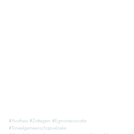
#Avothea
#Zottegem
#Egmontevocatie
#Toneelgemeenschapvelzeke