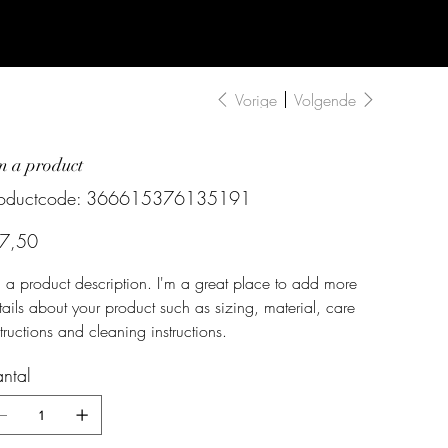
Vorige
Volgende
m a product
Productcode
oductcode:
366615376135191
366615376135191
 7,50
m a product description. I'm a great place to add more
tails about your product such as sizing, material, care
structions and cleaning instructions.
ntal