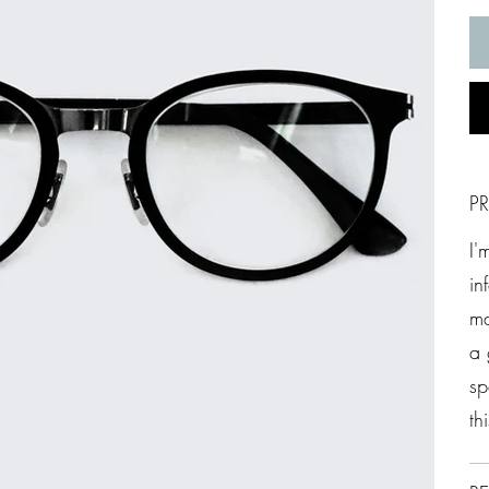
P
I'
in
ma
a 
sp
th