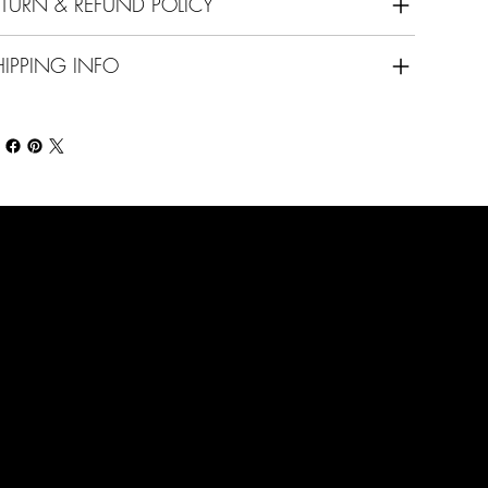
ETURN & REFUND POLICY
HIPPING INFO
Openingsuren
Voor Verkoop
U bent op zoek naar een passend
verkoopsartikel? Avothea is steeds
doorlopend open op onderstaande
openingsuren.
Maandag:
gesloten