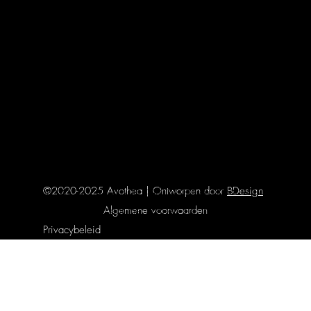
Woensdag:
11:00 - 18:30
Donderdag:
11:00 - 18:30
Vrijdag:
11:00 - 18:30
Zaterdag:
11:00 - 18:30
Zondag:
gesloten
Verhuur enkel op afspraak.
Bereikbaarheid
©2020-2025 Avothea | Ontworpen door
BDesign
Parkeren kan op onze private parking aan Avothea. Ook zijn we
Algemene voorwaarden
eenvoudig bereikbaar met tram en bus,
halte Wondelgem
Privacybeleid
Industrieweg
.