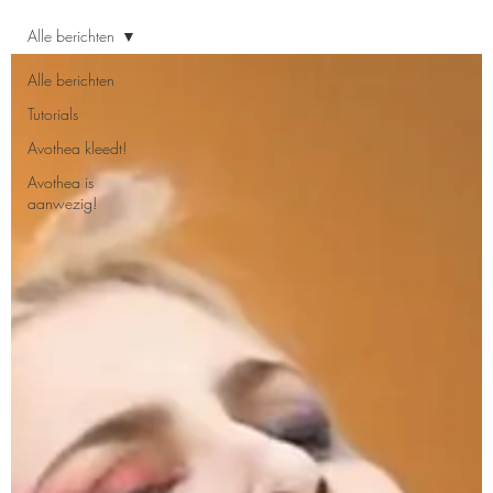
Alle berichten
Alle berichten
Tutorials
Avothea kleedt!
Avothea is
aanwezig!