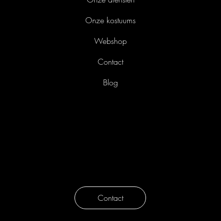
Home
Onze diensten
Onze kostuums
Webshop
Contact
Blog
Liefkensstraat 35/E
9032 Gent
België
info@avothea.com