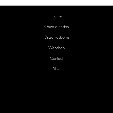
Fotoshoot Sinterklaas kostuum voor Avothea
Home
Onze diensten
Onze kostuums
Webshop
Contact
Blog
Liefkensstraat 35/E
9032 Gent
België
info@avothea.com