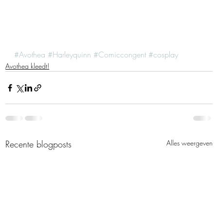
#Avothea
#Harleyquinn
#Comiccongent
#cosplay
Avothea kleedt!
Recente blogposts
Alles weergeven