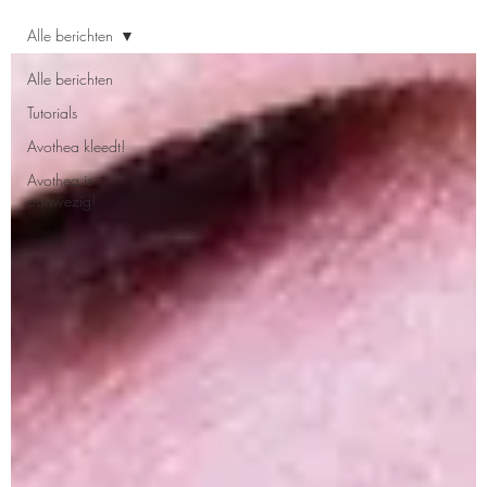
Alle berichten
Alle berichten
Tutorials
Avothea kleedt!
Avothea is
aanwezig!