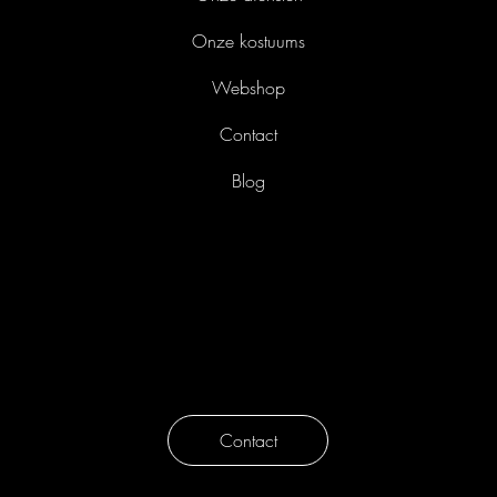
Home
Onze diensten
Onze kostuums
Webshop
Contact
Blog
Liefkensstraat 35/E
9032 Gent
België
info@avothea.com